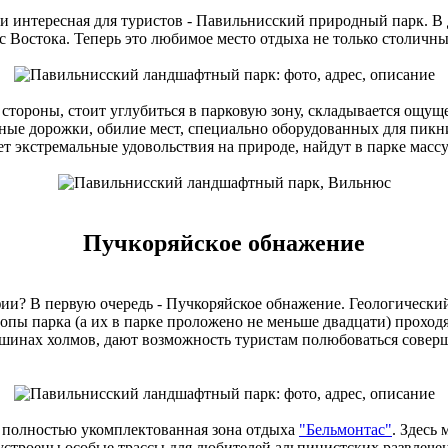
и интересная для туристов - Павильнисский природный парк. В
 Востока. Теперь это любимое место отдыха не только столичны
стороны, стоит углубиться в парковую зону, складывается ощуще
ные дорожки, обилие мест, специально оборудованных для пикник
ет экстремальные удовольствия на природе, найдут в парке масс
Пучкоряйское обнажение
фии? В первую очередь - Пучкоряйское обнажение. Геологически
опы парка (а их в парке проложено не меньше двадцати) проходя
ршинах холмов, дают возможность туристам полюбоваться совер
 полностью укомплектованная зона отдыха
"Бельмонтас"
. Здесь
 устроены особые трассы для любителей альпинистских развлечени