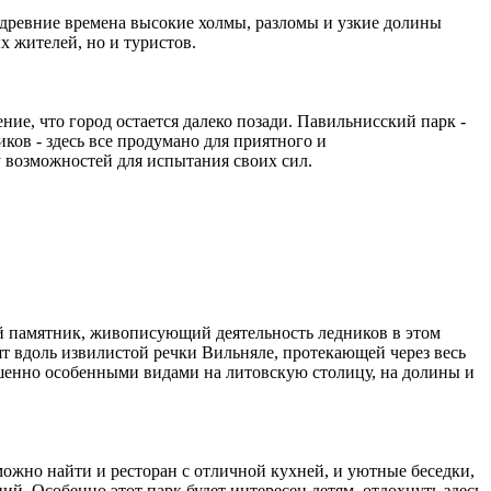
 древние времена высокие холмы, разломы и узкие долины
х жителей, но и туристов.
ние, что город остается далеко позади. Павильнисский парк -
ов - здесь все продумано для приятного и
у возможностей для испытания своих сил.
й памятник, живописующий деятельность ледников в этом
т вдоль извилистой речки Вильняле, протекающей через весь
шенно особенными видами на литовскую столицу, на долины и
 можно найти и ресторан с отличной кухней, и уютные беседки,
й. Особенно этот парк будет интересен детям, отдохнуть здесь