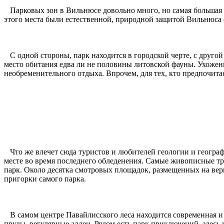
Парковых зон в Вильнюсе довольно много, но самая большая 
этого места были естественной, природной защитой Вильнюса с
С одной стороны, парк находится в городской черте, с другой 
место обитания едва ли не половины литовской фауны. Ухожен
необременительного отдыха. Впрочем, для тех, кто предпочита
Что же влечет сюда туристов и любителей геологии и геогра
месте во время последнего обледенения. Самые живописные тр
парк. Около десятка смотровых площадок, размещенных на ве
пригорки самого парка.
В самом центре Павайлисского леса находится современная и
пруды, регулярные аллеи. Рядом есть парк приключений, здесь