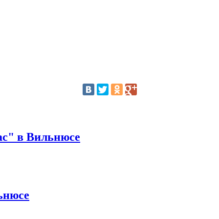
ас" в Вильнюсе
ьнюсе