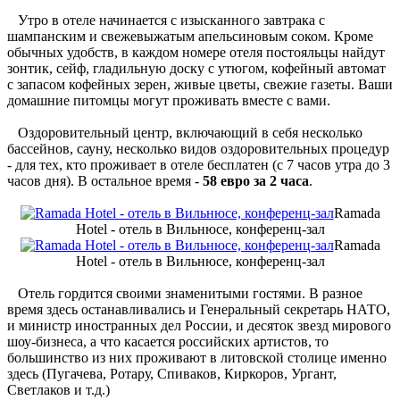
Утро в отеле начинается с изысканного завтрака с
шампанским и свежевыжатым апельсиновым соком. Кроме
обычных удобств, в каждом номере отеля постояльцы найдут
зонтик, сейф, гладильную доску с утюгом, кофейный автомат
с запасом кофейных зерен, живые цветы, свежие газеты. Ваши
домашние питомцы могут проживать вместе с вами.
Оздоровительный центр, включающий в себя несколько
бассейнов, сауну, несколько видов оздоровительных процедур
- для тех, кто проживает в отеле бесплатен (с 7 часов утра до 3
часов дня). В остальное время -
58 евро за 2 часа
.
Ramada
Hotel - отель в Вильнюсе, конференц-зал
Ramada
Hotel - отель в Вильнюсе, конференц-зал
Отель гордится своими знаменитыми гостями. В разное
время здесь останавливались и Генеральный секретарь НАТО,
и министр иностранных дел России, и десяток звезд мирового
шоу-бизнеса, а что касается российских артистов, то
большинство из них проживают в литовской столице именно
здесь (Пугачева, Ротару, Спиваков, Киркоров, Ургант,
Светлаков и т.д.)