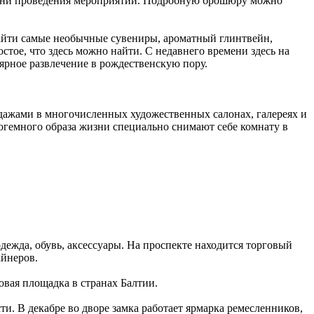
мени проведения мероприятий. Подробную брошюру можно
айти самые необычные сувениры, ароматный глинтвейн,
остое, что здесь можно найти. С недавнего времени здесь на
ярное развлечение в рождественскую пору.
одажами в многочисленных художественных салонах, галереях и
богемного образа жизни специально снимают себе комнату в
ежда, обувь, аксессуары. На проспекте находится торговый
айнеров.
говая площадка в странах Балтии.
и. В декабре во дворе замка работает ярмарка ремесленников,