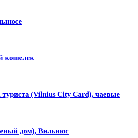
льнюсе
й кошелек
уриста (Vilnius City Card), чаевые
леный дом), Вильнюс