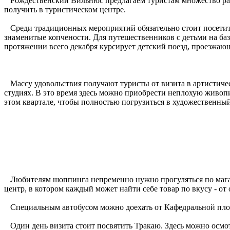
Рождественский Вильнюс предлагаем туристам множество раз
получить в туристическом центре.
Среди традиционных мероприятий обязательно стоит посетит
знаменитые копчености. Для путешественников с детьми на база
протяжении всего декабря курсирует детский поезд, проезжаю
Массу удовольствия получают туристы от визита в артистич
студиях. В это время здесь можно приобрести неплохую живопи
этом квартале, чтобы полностью погрузиться в художественны
Любителям шоппинга непременно нужно прогуляться по магазин
центр, в котором каждый может найти себе товар по вкусу - 
Специальным автобусом можно доехать от Кафедральной пл
Один день визита стоит посвятить Тракаю. Здесь можно осмотр