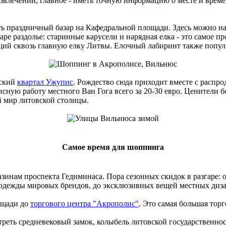
влечений, главное - иметь точную информацию о месте и вре
ь праздничный базар на Кафедральной площади. Здесь можно н
ре раздолье: старинные карусели и нарядная елка - это самое пр
щий сквозь главную елку Литвы. Елочный лабиринт также попул
еский
квартал Ужупис
. Рождество сюда приходит вместе с распр
сную работу местного Ван Гога всего за 20-30 евро. Ценители 
й мир литовской столицы.
Самое время для шоппинга
ам проспекта Гедиминаса. Пора сезонных скидок в разгаре: од
от одежды мировых брендов, до эксклюзивных вещей местных диз
ощади до
торгового центра "Акрополис"
. Это самая большая тор
еть средневековый замок, колыбель литовской государственност